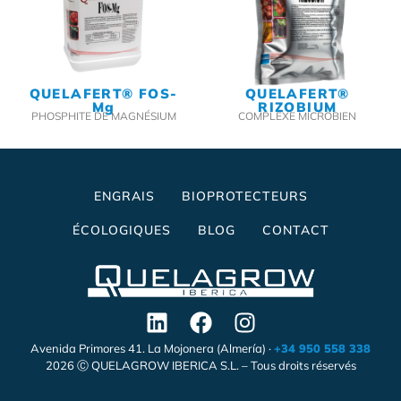
QUELAFERT® FOS-
QUELAFERT®
Mg
RIZOBIUM
PHOSPHITE DE MAGNÉSIUM
COMPLEXE MICROBIEN
ENGRAIS
BIOPROTECTEURS
ÉCOLOGIQUES
BLOG
CONTACT
Avenida Primores 41. La Mojonera (Almería) ·
+34 950 558 338
2026 Ⓒ QUELAGROW IBERICA S.L. – Tous droits réservés