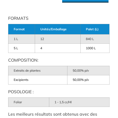
FORMATS
Format
Unités/Emballage
Palet (L)
1 L
12
840 L
5 L
4
1000 L
COMPOSITION:
Extraits de plantes
50,00% p/v
Excipients
50,00% p/v
POSOLOGIE :
Foliar
1 - 1,5 cc/Hl
Les meilleurs résultats sont obtenus avec des