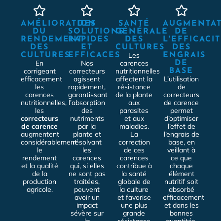
AMÉLIORATION
DES
SANTÉ
AUGMENTA
DU
SOLUTIONS
GÉNÉRALE
DE
RENDEMENT
RAPIDES
DES
L'EFFICACI
DES
ET
CULTURES
DES
Les
CULTURES
EFFICACES
ENGRAIS
En
Nos
carences
DE
corrigeant
correcteurs
nutritionnelles
BASE
efficacement
agissent
affectent la
L’utilisation
les
rapidement,
résistance
de
carences
garantissant
de la plante
correcteurs
nutritionnelles,
l’absorption
aux
de carence
les
des
parasites
permet
correcteurs
nutriments
et aux
d’optimiser
de carence
par la
maladies.
l’effet de
augmentent
plante et
La
l’engrais de
considérablement
résolvant
correction
base, en
le
les
de ces
veillant à
rendement
carences
carences
ce que
et la qualité
qui, si elles
contribue à
chaque
de la
ne sont pas
la santé
élément
production
traitées,
globale de
nutritif soit
agricole.
peuvent
la culture
absorbé
avoir un
et favorise
efficacement
impact
une plus
et dans les
sévère sur
grande
bonnes