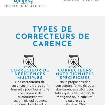
MICROS-L
MÉLANGE DE
MICRONUTRIMENTS CHÉLATÉS
TYPES DE
CORRECTEURS DE
CARENCE
CORRECTEUR DE
CORRECTEURS
DÉFICIENCES
NUTRITIONNELS
MULTIPLES
SPÉCIFIQUES
Nos
correcteurs de
Nous proposons des
carences multiples
sont
correcteurs formulés pour
formulés pour fournir une
des carences spécifiques
combinaison de
telles que
le fer, le zinc, le
micronutriments
manganèse, le calcium,
essentiels qui peuvent
le cuivre et le
manquer dans le sol ou
molybdène
. Chacun