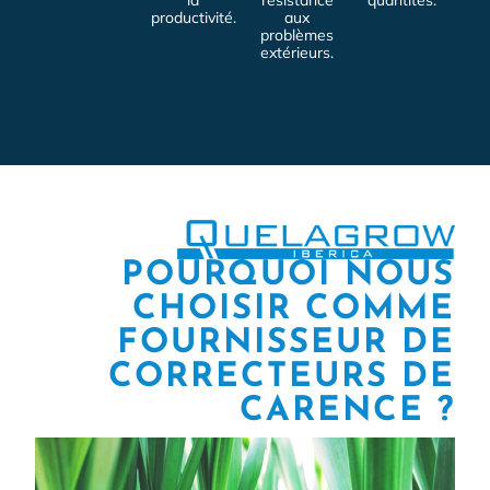
la
résistance
quantités.
productivité.
aux
problèmes
extérieurs.
POURQUOI NOUS
CHOISIR COMME
FOURNISSEUR DE
CORRECTEURS DE
CARENCE ?