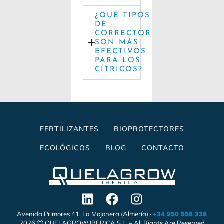
¿QUÉ TIPOS
DE
CORRECTORES
SON MÁS
EFECTIVOS
PARA LOS
CÍTRICOS?
FERTILIZANTES
BIOPROTECTORES
ECOLÓGICOS
BLOG
CONTACTO
Avenida Primores 41. La Mojonera (Almería) ·
+34 950 558 338
2026 Ⓒ QUELAGROW IBERICA S.L. – All Rights Are Reserved