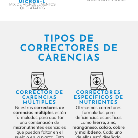
MICROS-L
MIX DE MICROELEMENTOS
QUELATADOS
TIPOS DE
CORRECTORES DE
CARENCIAS
CORRECTOR DE
CORRECTORES
CARENCIAS
ESPECÍFICOS DE
MÚLTIPLES
NUTRIENTES
Nuestros
correctores de
Ofrecemos correctores
carencias múltiples
están
formulados para
formulados para aportar
deficiencias específicas
una combinación de
como
hierro, zinc,
micronutrientes esenciales
manganeso, calcio, cobre
que puedan faltar en el
y molibdeno
. Cada uno
suelo o en la planta. Esto
de ellos está diseñado