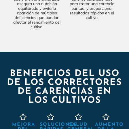
asegura una nutrición
para tratar una carencia
equilibrada y evita la
puntual y proporcionar
aparición de múltiples
resultados rápidos en el
deficiencias que puedan
cultivo.
afectar el rendimiento del
cultivo.
BENEFICIOS DEL USO
DE LOS CORRECTORES
DE CARENCIAS EN
LOS CULTIVOS
MEJORA
SOLUCIONES
SALUD
AUMENTO