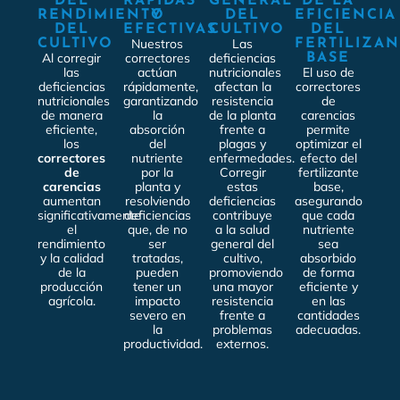
DEL
RÁPIDAS
GENERAL
DE LA
RENDIMIENTO
Y
DEL
EFICIENCIA
DEL
EFECTIVAS
CULTIVO
DEL
Nuestros
Las
CULTIVO
FERTILIZA
Al corregir
correctores
deficiencias
BASE
las
actúan
nutricionales
El uso de
deficiencias
rápidamente,
afectan la
correctores
nutricionales
garantizando
resistencia
de
de manera
la
de la planta
carencias
eficiente,
absorción
frente a
permite
los
del
plagas y
optimizar el
correctores
nutriente
enfermedades.
efecto del
de
por la
Corregir
fertilizante
carencias
planta y
estas
base,
aumentan
resolviendo
deficiencias
asegurando
significativamente
deficiencias
contribuye
que cada
el
que, de no
a la salud
nutriente
rendimiento
ser
general del
sea
y la calidad
tratadas,
cultivo,
absorbido
de la
pueden
promoviendo
de forma
producción
tener un
una mayor
eficiente y
agrícola.
impacto
resistencia
en las
severo en
frente a
cantidades
la
problemas
adecuadas.
productividad.
externos.