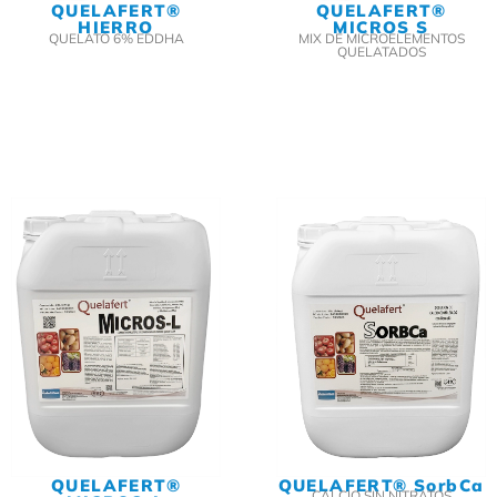
QUELAFERT®
QUELAFERT®
HIERRO
MICROS S
QUELATO 6% EDDHA
MIX DE MICROELEMENTOS
QUELATADOS
QUELAFERT®
QUELAFERT® SorbCa
CALCIO SIN NITRATOS