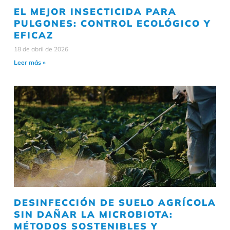
EL MEJOR INSECTICIDA PARA
PULGONES: CONTROL ECOLÓGICO Y
EFICAZ
18 de abril de 2026
Leer más »
DESINFECCIÓN DE SUELO AGRÍCOLA
SIN DAÑAR LA MICROBIOTA:
MÉTODOS SOSTENIBLES Y