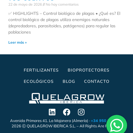
22 de mayo de 2026
No hay comentarios
✅ HIGHLIGHTS – Control biológico de plagas • ¿Qué es? El
control biológico de plagas utiliza enemigos naturales
(depredadores, parasitoides, patógenos) para regular las
poblaciones
Leer más »
FERTILIZANTES
BIOPROTECTORES
ECOLÓGICOS
BLOG
CONTACTO
Avenida Primores 41. La Mojonera (Almería) ·
+34 950 558 338
2026 Ⓒ QUELAGROW IBERICA S.L. – All Rights Are Reserved