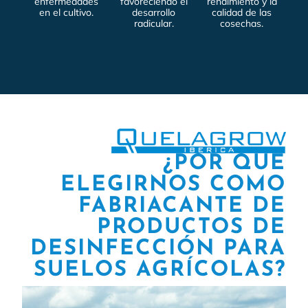
enfermedades
favoreciendo el
rendimiento y la
en el cultivo.
desarrollo
calidad de las
radicular.
cosechas.
¿POR QUÉ
ELEGIRNOS COMO
FABRIACANTE DE
PRODUCTOS DE
DESINFECCIÓN PARA
SUELOS AGRÍCOLAS?