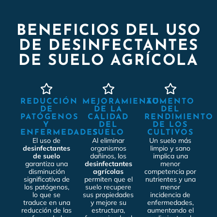
BENEFICIOS DEL USO
DE DESINFECTANTES
DE SUELO AGRÍCOLA
REDUCCIÓN
MEJORAMIENTO
AUMENTO
DE
DE LA
DEL
PATÓGENOS
CALIDAD
RENDIMIENTO
Y
DEL
DE LOS
ENFERMEDADES
SUELO
CULTIVOS
El uso de
Al eliminar
Un suelo más
desinfectantes
organismos
limpio y sano
de suelo
dañinos, los
implica una
garantiza una
desinfectantes
menor
disminución
agrícolas
competencia por
significativa de
permiten que el
nutrientes y una
los patógenos,
suelo recupere
menor
lo que se
sus propiedades
incidencia de
traduce en una
y mejore su
enfermedades,
reducción de las
estructura,
aumentando el