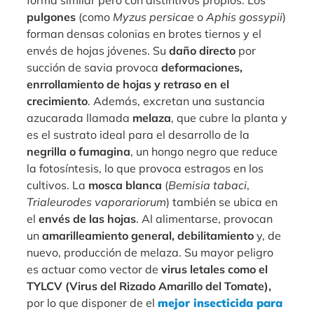
forma similar pero con distintivos propios. Los
pulgones
(como
Myzus persicae
o
Aphis gossypii
)
forman densas colonias en brotes tiernos y el
envés de hojas jóvenes. Su
daño directo
por
succión de savia provoca
deformaciones,
enrrollamiento de hojas y retraso en el
crecimiento
. Además, excretan una sustancia
azucarada llamada
melaza
, que cubre la planta y
es el sustrato ideal para el desarrollo de la
negrilla o fumagina
, un hongo negro que reduce
la fotosíntesis, lo que provoca estragos en los
cultivos. La
mosca blanca
(
Bemisia tabaci
,
Trialeurodes vaporariorum
) también se ubica en
el
envés de las hojas
. Al alimentarse, provocan
un
amarilleamiento general, debilitamiento
y, de
nuevo, producción de melaza. Su mayor peligro
es actuar como vector de
virus letales como el
TYLCV (Virus del Rizado Amarillo del Tomate),
por lo que disponer de el
mejor insecticida para