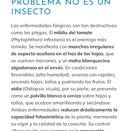
PROBLEMA NO ES UN
INSECTO
Las enfermedades fúngicas son tan destructivas
como las plagas. El
mildiu del tomate
(
Phytophthora infestans
) es el enemigo más
temido. Se manifiesta con
manchas irregulares
de aspecto aceitoso en el haz de las hojas
, que
se vuelven marrones, y un
moho blanquecino
algodonoso en el envés
. En condiciones
favorables (alta humedad), avanza con rapidez,
secando hojas, tallos y pudriendo los frutos. El
oídio
(
Oidiopsis sicula
), por su parte, se presenta
como un
polvillo blanco o cenizo
sobre hojas y
tallos, que acaban amarilleando y secándose.
Ambas enfermedades
reducen drásticamente la
capacidad fotosintética
de la planta, mermando
su vigor y la calidad de la cosecha. Su control
eficaz reside casi siempre en la
prevención