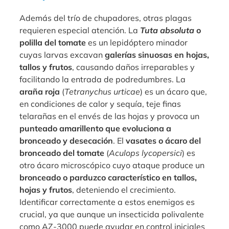
Además del trío de chupadores, otras plagas
requieren especial atención. La
Tuta absoluta
o
polilla del tomate
es un lepidóptero minador
cuyas larvas excavan
galerías sinuosas en hojas,
tallos y frutos
, causando daños irreparables y
facilitando la entrada de podredumbres. La
araña roja
(
Tetranychus urticae
) es un ácaro que,
en condiciones de calor y sequía, teje finas
telarañas en el envés de las hojas y provoca un
punteado amarillento que evoluciona a
bronceado y desecación
. El
vasates o ácaro del
bronceado del tomate
(
Aculops lycopersici
) es
otro ácaro microscópico cuyo ataque produce un
bronceado o parduzco característico en tallos,
hojas y frutos
, deteniendo el crecimiento.
Identificar correctamente a estos enemigos es
crucial, ya que aunque un insecticida polivalente
como AZ-3000 puede ayudar en control iniciales