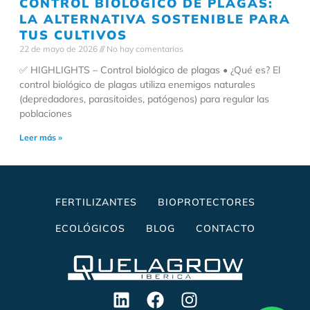
CONTROL BIOLÓGICO DE PLAGAS:
LA ALTERNATIVA SOSTENIBLE PARA
TUS CULTIVOS
22 de mayo de 2026
No hay comentarios
✅ HIGHLIGHTS – Control biológico de plagas • ¿Qué es? El
control biológico de plagas utiliza enemigos naturales
(depredadores, parasitoides, patógenos) para regular las
poblaciones
Leer más »
FERTILIZANTES
BIOPROTECTORES
ECOLÓGICOS
BLOG
CONTACTO