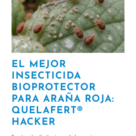
EL MEJOR
INSECTICIDA
BIOPROTECTOR
PARA ARAÑA ROJA:
QUELAFERT®
HACKER