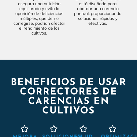
asegura una nutrición
está diseñado para
equilibrada y evita la
abordar una carencia
aparición de deficiencias
puntual, proporcionando
múltiples, que de no
soluciones rápidas y
corregirse, podrían afectar
efectivas.
el rendimiento de los
cultivos.
BENEFICIOS DE USAR
CORRECTORES DE
CARENCIAS EN
CULTIVOS
MEJORA
SOLUCIONES
SALUD
OPTIMIZAC