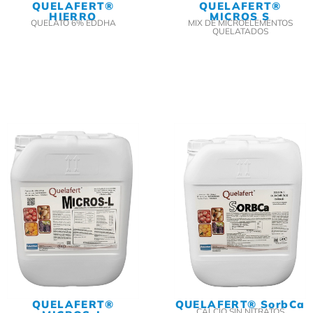
QUELAFERT®
QUELAFERT®
HIERRO
MICROS S
QUELATO 6% EDDHA
MIX DE MICROELEMENTOS
QUELATADOS
QUELAFERT®
QUELAFERT® SorbCa
CALCIO SIN NITRATOS