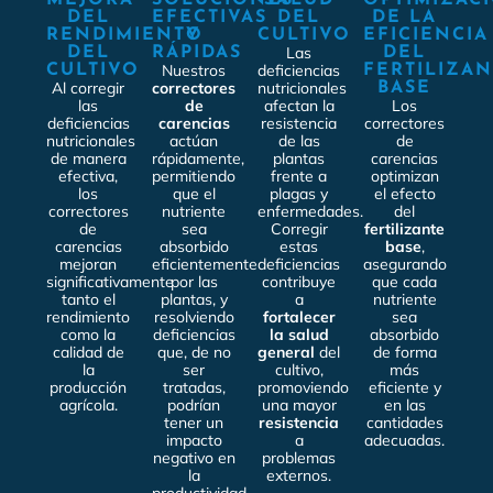
DEL
EFECTIVAS
DEL
DE LA
RENDIMIENTO
Y
CULTIVO
EFICIENCIA
Las
DEL
RÁPIDAS
DEL
Nuestros
deficiencias
CULTIVO
FERTILIZA
Al corregir
correctores
nutricionales
BASE
las
de
afectan la
Los
deficiencias
carencias
resistencia
correctores
nutricionales
actúan
de las
de
de manera
rápidamente,
plantas
carencias
efectiva,
permitiendo
frente a
optimizan
los
que el
plagas y
el efecto
correctores
nutriente
enfermedades.
del
de
sea
Corregir
fertilizante
carencias
absorbido
estas
base
,
mejoran
eficientemente
deficiencias
asegurando
significativamente
por las
contribuye
que cada
tanto el
plantas, y
a
nutriente
rendimiento
resolviendo
fortalecer
sea
como la
deficiencias
la salud
absorbido
calidad de
que, de no
general
del
de forma
la
ser
cultivo,
más
producción
tratadas,
promoviendo
eficiente y
agrícola.
podrían
una mayor
en las
tener un
resistencia
cantidades
impacto
a
adecuadas.
negativo en
problemas
la
externos.
productividad.