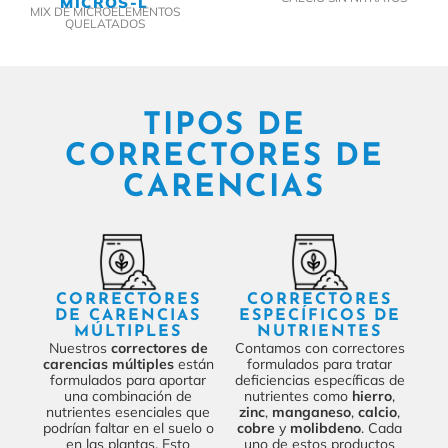
MICROS-L
MIX DE MICROELEMENTOS
QUELATADOS
TIPOS DE
CORRECTORES DE
CARENCIAS
CORRECTORES
CORRECTORES
DE CARENCIAS
ESPECÍFICOS DE
MÚLTIPLES
NUTRIENTES
Nuestros
correctores de
Contamos con correctores
carencias múltiples
están
formulados para tratar
formulados para aportar
deficiencias específicas de
una combinación de
nutrientes como
hierro
,
nutrientes esenciales que
zinc
,
manganeso
,
calcio
,
podrían faltar en el suelo o
cobre
y
molibdeno
. Cada
en las plantas. Esto
uno de estos productos