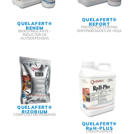
QUELAFERT®
QUELAFERT®
REPORT
PROTECTOR CONTRA
RENEM
ENFERMEDADES DE HOJA
BIOESTIMULANTE -
INDUCTOR DE
AUTODEFENSAS
QUELAFERT®
RIZOBIUM
COMPLEJO MICROBIANO
QUELAFERT®
RpH-PLUS
COADYUVANTE