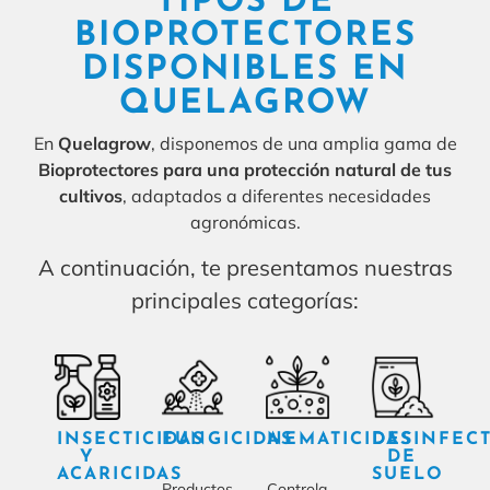
TIPOS DE
BIOPROTECTORES
DISPONIBLES EN
QUELAGROW
En
Quelagrow
, disponemos de una amplia gama de
Bioprotectores para una protección natural de tus
cultivos
, adaptados a diferentes necesidades
agronómicas.
A continuación, te presentamos nuestras
principales categorías:
INSECTICIDAS
FUNGICIDAS
NEMATICIDAS
DESINFEC
Y
DE
ACARICIDAS
SUELO
Productos
Controla