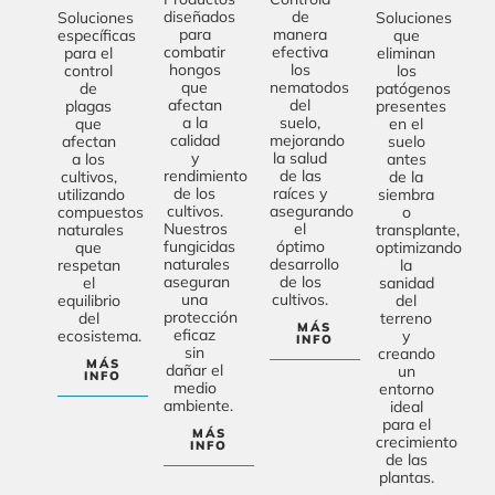
diseñados
de
Soluciones
Soluciones
para
manera
específicas
que
combatir
efectiva
para el
eliminan
hongos
los
control
los
que
nematodos
de
patógenos
afectan
del
plagas
presentes
a la
suelo,
que
en el
calidad
mejorando
afectan
suelo
y
la salud
a los
antes
rendimiento
de las
cultivos,
de la
de los
raíces y
utilizando
siembra
cultivos.
asegurando
compuestos
o
Nuestros
el
naturales
transplante
,
fungicidas
óptimo
que
optimizando
naturales
desarrollo
respetan
la
aseguran
de los
el
sanidad
una
cultivos.
equilibrio
del
protección
del
terreno
MÁS
eficaz
ecosistema.
y
INFO
sin
creando
MÁS
dañar el
un
INFO
medio
entorno
ambiente.
ideal
para el
MÁS
crecimiento
INFO
de las
plantas.