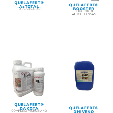
QUELAFERT®
QUELAFERT®
AzTOTAL
BOOSTER
TUTA ABSOLUTA
INDUCTOR DE
AUTODEFENSAS
QUELAFERT®
QUELAFERT®
DAKOTA
COMPLEJO MICROBIANO
DHIVENO