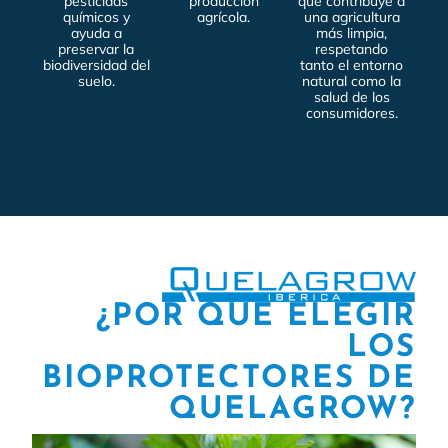
pesticidas
producción
que contribuye a
químicos y
agrícola.
una agricultura
ayuda a
más limpia,
preservar la
respetando
biodiversidad del
tanto el entorno
suelo.
natural como la
salud de los
consumidores.
¿POR QUÉ ELEGIR
LOS
BIOPROTECTORES DE
QUELAGROW?