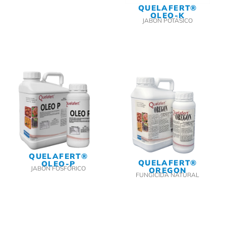
QUELAFERT®
OLEO-K
JABÓN POTÁSICO
QUELAFERT®
QUELAFERT®
OLEO-P
JABÓN FOSFÓRICO
OREGON
FUNGICIDA NATURAL