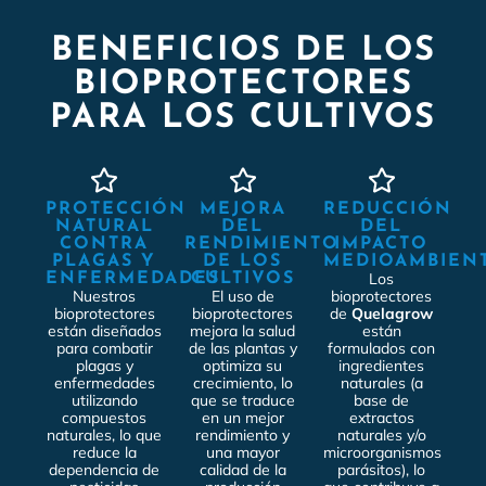
BENEFICIOS DE LOS
BIOPROTECTORES
PARA LOS CULTIVOS
PROTECCIÓN
MEJORA
REDUCCIÓN
NATURAL
DEL
DEL
CONTRA
RENDIMIENTO
IMPACTO
PLAGAS Y
DE LOS
MEDIOAMBIEN
Los
ENFERMEDADES
CULTIVOS
Nuestros
El uso de
bioprotectores
bioprotectores
bioprotectores
de
Quelagrow
están diseñados
mejora la salud
están
para combatir
de las plantas y
formulados con
plagas y
optimiza su
ingredientes
enfermedades
crecimiento, lo
naturales (
a
utilizando
que se traduce
base de
compuestos
en un mejor
extractos
naturales, lo que
rendimiento y
naturales y/o
reduce la
una mayor
microorganismos
dependencia de
calidad de la
parásitos
), lo