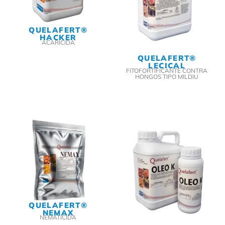
QUELAFERT®
HACKER
ACARICIDA
QUELAFERT®
LECICAL
FITOFORTIFICANTE CONTRA
HONGOS TIPO MILDIU
QUELAFERT®
NEMAX
NEMATICIDA