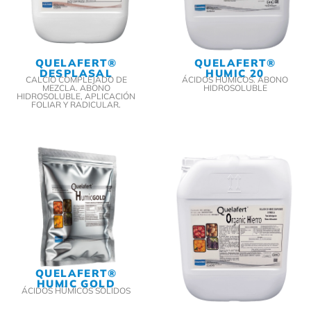
QUELAFERT®
QUELAFERT®
HUMIC 20
DESPLASAL
ÁCIDOS HÚMICOS. ABONO
CALCIO COMPLEJADO DE
HIDROSOLUBLE
MEZCLA. ABONO
HIDROSOLUBLE, APLICACIÓN
FOLIAR Y RADICULAR.
QUELAFERT®
HUMIC GOLD
ÁCIDOS HÚMICOS SÓLIDOS