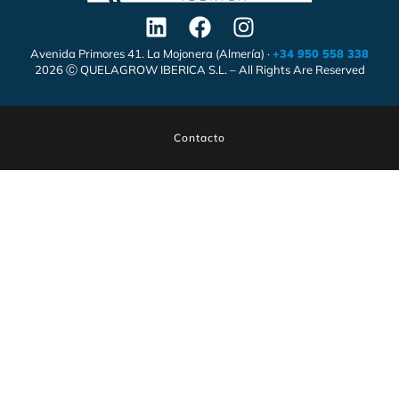
Avenida Primores 41. La Mojonera (Almería) ·
+34 950 558 338
2026 Ⓒ QUELAGROW IBERICA S.L. – All Rights Are Reserved
Contacto