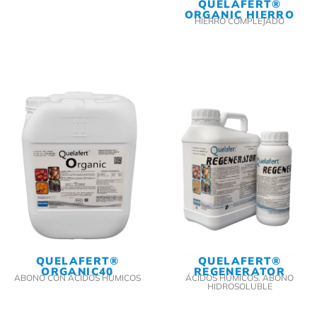
QUELAFERT®
ORGANIC HIERRO
HIERRO COMPLEJADO
QUELAFERT®
QUELAFERT®
ORGANIC40
REGENERATOR
ABONO CON ÁCIDOS HÚMICOS
ÁCIDOS HÚMICOS. ABONO
HIDROSOLUBLE