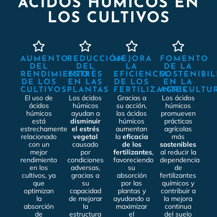
ÁCIDOS HÚMICOS EN
LOS CULTIVOS
AUMENTO
REDUCCIÓN
MEJORA
FOMENTO
DEL
DEL
LA
DE LA
RENDIMIENTO
ESTRÉS
EFICIENCIA
SOSTENIBIL
DE LOS
EN LAS
DE LOS
EN LA
CULTIVOS
PLANTAS
FERTILIZANTES
AGRICULTU
El uso de
Los ácidos
Gracias a
Los ácidos
ácidos
húmicos
su acción,
húmicos
húmicos
ayudan a
los ácidos
promueven
está
disminuir
húmicos
prácticas
estrechamente
el estrés
aumentan
agrícolas
relacionado
vegetal
la
eficacia
más
con un
causado
de los
sostenibles
mejor
por
fertilizantes
,
al reducir la
rendimiento
condiciones
favoreciendo
dependencia
en los
adversas,
su
de
cultivos, ya
gracias a
absorción
fertilizantes
que
su
por las
químicos y
optimizan
capacidad
plantas y
contribuir a
la
de mejorar
ayudando a
la mejora
absorción
la
maximizar
continua
de
estructura
el
del suelo