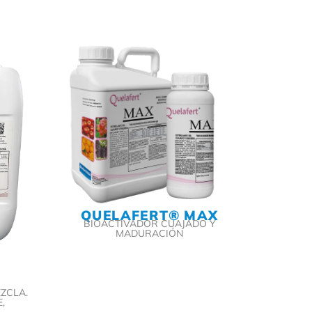
QUELAFERT® MAX
BIOACTIVADOR CUAJADO Y
MADURACIÓN
ZCLA.
,