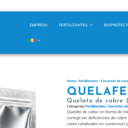
EMPRESA
FERTILIZANTES
BIOPROTEC
Home
/
Fertilizantes
/
Corrector de car
QUELAFE
Quelato de cobre
Categorias
Fertilizantes
,
Corrector d
Quelato de cobre en forma de mic
corregir las deficiencias de cobre
como catalizador en numerosos pr