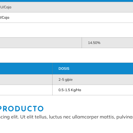
 U/Caja
U/Caja
14.50%
DOSIS
2-5 g/pie
0.5-1.5 Kg/Ha
 PRODUCTO
ng elit. Ut elit tellus, luctus nec ullamcorper mattis, pulvina