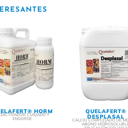
TERESANTES
ELAFERT® HORM
QUELAFERT®
IOACTIVADOR CUAJADO Y
DESPLASAL
ENGORDE
CALCIO COMPLEJADO DE ME
ABONO HIDROSOLUBLE