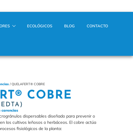
TORES
ECOLÓGICOS
BLOG
CONTACTO
encias
/ QUELAFERT® COBRE
RT® COBRE
 (EDTA)
e carencias
rogránulos dispersables diseñado para prevenir o
 en los cultivos leñosos o herbáceos. El cobre actúa
ocesos fisiológicos de la planta: