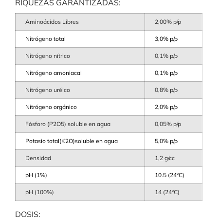
RIQUEZAS GARANTIZADAS:
Aminoácidos Libres
2,00% p/p
Nitrógeno total
3,0% p/p
Nitrógeno nítrico
0,1% p/p
Nitrógeno amoniacal
0,1% p/p
Nitrógeno uréico
0,8% p/p
Nitrógeno orgánico
2,0% p/p
Fósforo (P2O5) soluble en agua
0,05% p/p
Potasio total(K2O)soluble en agua
5,0% p/p
Densidad
1,2 g/cc
pH (1%)
10.5 (24ºC)
pH (100%)
14 (24ºC)
DOSIS: