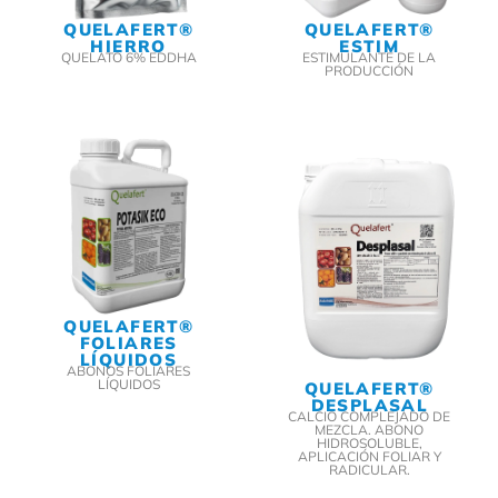
QUELAFERT®
QUELAFERT®
HIERRO
ESTIM
QUELATO 6% EDDHA
ESTIMULANTE DE LA
PRODUCCIÓN
QUELAFERT®
FOLIARES
LÍQUIDOS
ABONOS FOLIARES
LÍQUIDOS
QUELAFERT®
DESPLASAL
CALCIO COMPLEJADO DE
MEZCLA. ABONO
HIDROSOLUBLE,
APLICACIÓN FOLIAR Y
RADICULAR.