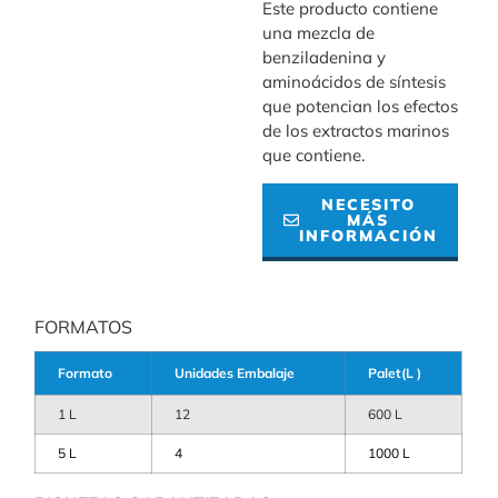
Este producto contiene
una mezcla de
benziladenina y
aminoácidos de síntesis
que potencian los efectos
de los extractos marinos
que contiene.
NECESITO
MÁS
INFORMACIÓN
FORMATOS
Formato
Unidades Embalaje
Palet(L )
1 L
12
600 L
5 L
4
1000 L