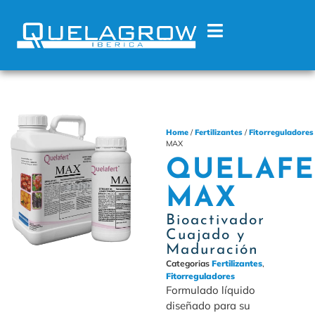
Home
/
Fertilizantes
/
Fitorreguladores
MAX
QUELAFE
MAX
Bioactivador
Cuajado y
Maduración
Categorias
Fertilizantes
,
Fitorreguladores
Formulado líquido
diseñado para su