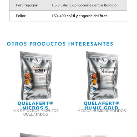
Fertirrigación
1,5 3 L/ha 3 aplicaciones entre floración
Foliar
150-400 cc/Hl y engorde del fruto
OTROS PRODUCTOS INTERESANTES
QUELAFERT®
QUELAFERT®
MICROS S
HUMIC GOLD
MIX DE MICROELEMENTOS
ÁCIDOS HÚMICOS SÓLIDOS
QUELATADOS