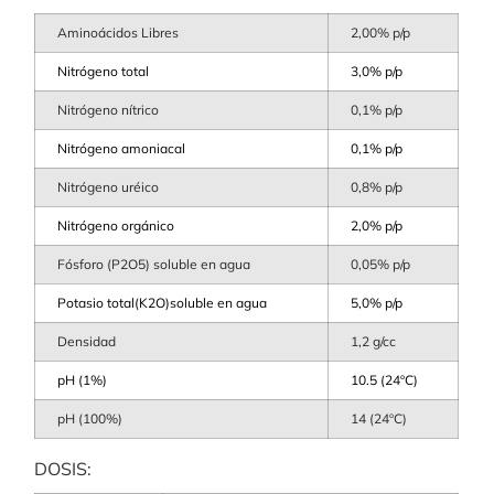
Aminoácidos Libres
2,00% p/p
Nitrógeno total
3,0% p/p
Nitrógeno nítrico
0,1% p/p
Nitrógeno amoniacal
0,1% p/p
Nitrógeno uréico
0,8% p/p
Nitrógeno orgánico
2,0% p/p
Fósforo (P2O5) soluble en agua
0,05% p/p
Potasio total(K2O)soluble en agua
5,0% p/p
Densidad
1,2 g/cc
pH (1%)
10.5 (24ºC)
pH (100%)
14 (24ºC)
DOSIS: