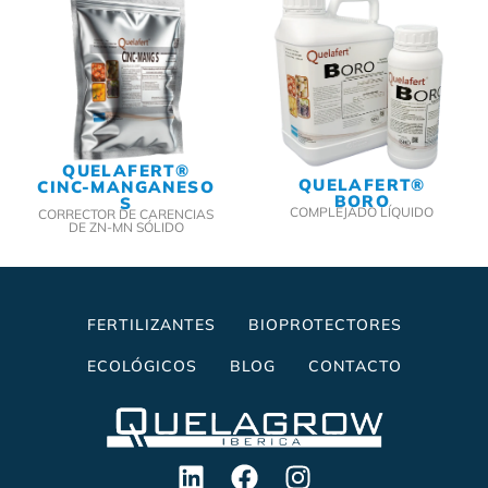
QUELAFERT®
QUELAFERT®
CINC-MANGANESO
BORO
S
COMPLEJADO LÍQUIDO
CORRECTOR DE CARENCIAS
DE ZN-MN SÓLIDO
FERTILIZANTES
BIOPROTECTORES
ECOLÓGICOS
BLOG
CONTACTO