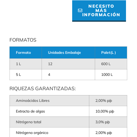
NECESITO
MÁS
INFORMACIÓN
FORMATOS
Formato
Unidades Embalaje
Palet(L )
1 L
12
600 L
5 L
4
1000 L
RIQUEZAS GARANTIZADAS:
Aminoácidos Libres
2,00% p/p
Extracto de algas
10,00% p/p
Nitrógeno total
3,0% p/p
Nitrógeno orgánico
2,00% p/p