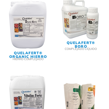
QUELAFERT®
BORO
COMPLEJADO LÍQUIDO
QUELAFERT®
ORGANIC HIERRO
HIERRO COMPLEJADO