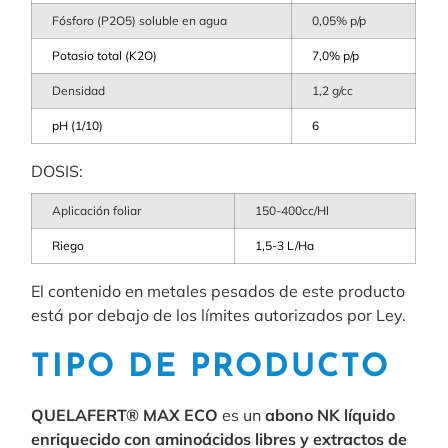
Fósforo (P2O5) soluble en agua
0,05% p/p
Potasio total (K2O)
7,0% p/p
Densidad
1,2 g/cc
pH (1/10)
6
DOSIS:
Aplicación foliar
150-400cc/Hl
Riego
1,5-3 L/Ha
El contenido en metales pesados de este producto
está por debajo de los límites autorizados por Ley.
TIPO DE PRODUCTO
QUELAFERT® MAX ECO
es un
abono NK líquido
enriquecido con aminoácidos libres y extractos de