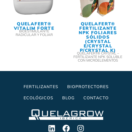
QUELAFERT®
QUELAFERT®
FERTILIZANTE
VITALIM FORTE
BIOESTIMULANTE
NPK FOLIARES
RADICULAR Y FOLIAR
SÓLIDOS
(CRYSTAL
E/CRYSTAL
P/CRYSTAL K)
QUELAFERT® CRYSTAL –
FERTILIZANTE NPK SOLUBLE
CON MICROELEMENTOS
FERTILIZANTES
BIOPROTECTORES
ECOLÓGICOS
BLOG
CONTACTO