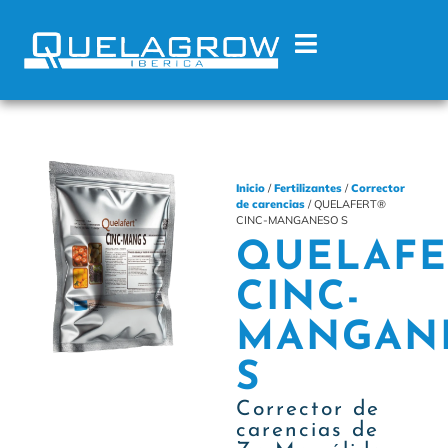
Inicio
/
Fertilizantes
/
Corrector
de carencias
/ QUELAFERT®
CINC-MANGANESO S
QUELAFE
CINC-
MANGAN
S
Corrector de
carencias de