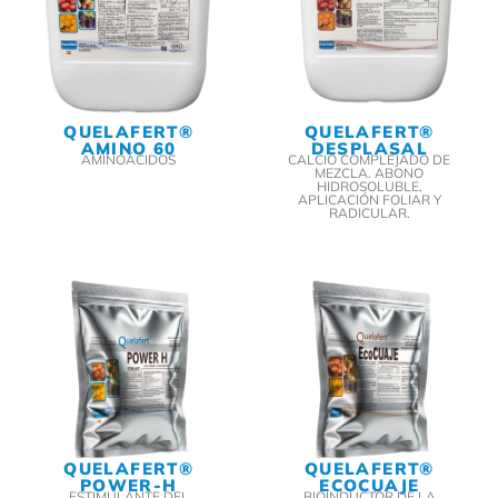
QUELAFERT®
QUELAFERT®
AMINO 60
DESPLASAL
AMINOÁCIDOS
CALCIO COMPLEJADO DE
MEZCLA. ABONO
HIDROSOLUBLE,
APLICACIÓN FOLIAR Y
RADICULAR.
QUELAFERT®
QUELAFERT®
POWER-H
ECOCUAJE
ESTIMULANTE DEL
BIOINDUCTOR DE LA