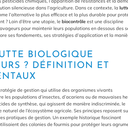
es pesticides chimiques, l’apparition de résistances et la de
lution silencieuse dans l’agriculture. Dans ce contexte, la
lutt
e l’alternative la plus efficace et la plus durable pour prot
t ? Loin d’être une utopie, le
biocontrôle
est une discipline
 ravageurs pour maintenir leurs populations en dessous des s
ore ses fondements, ses stratégies d’application et la maniè
LUTTE BIOLOGIQUE
URS ? DÉFINITION ET
ENTAUX
tratégie de gestion qui utilise des organismes vivants
re les populations d’insectes, d’acariens ou de mauvaises h
cides de synthèse, qui agissent de manière indiscriminée, le
bre naturel de l’écosystème agricole. Ses principes reposent su
utres pratiques de gestion. Un exemple historique fascinant
tilisaient des colonies de fourmis pour protéger leurs agrum