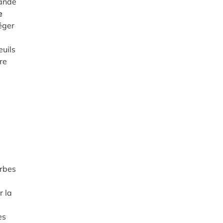
mande
e
éger
euils
re
erbes
r la
es