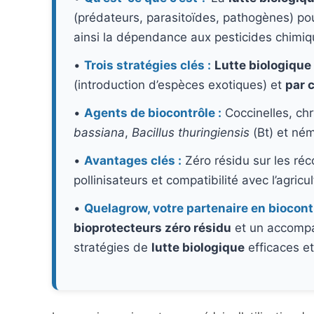
(prédateurs, parasitoïdes, pathogènes) pour
ainsi la dépendance aux pesticides chimiq
•
Trois stratégies clés :
Lutte biologique
(introduction d’espèces exotiques) et
par 
•
Agents de biocontrôle :
Coccinelles, ch
bassiana
,
Bacillus thuringiensis
(Bt) et né
•
Avantages clés :
Zéro résidu sur les réc
pollinisateurs et compatibilité avec l’agricu
•
Quelagrow, votre partenaire en biocontr
bioprotecteurs zéro résidu
et un accompa
stratégies de
lutte biologique
efficaces et