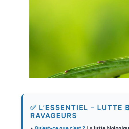
✅ L’ESSENTIEL – LUTTE
RAVAGEURS
•
Qu’est-ce que c’est ?
La
lutte biologiq