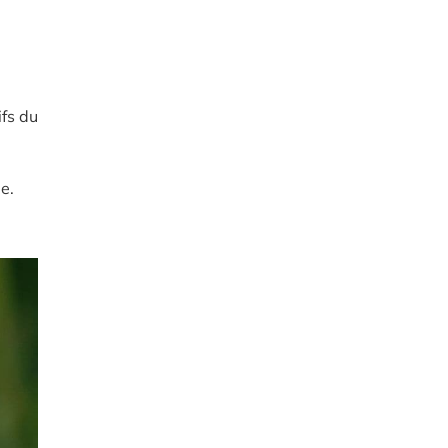
ifs du
e.