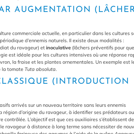
 PAR AUGMENTATION (LÂCHE
iculture commerciale actuelle, en particulier dans les cultures 
r périodique d’ennemis naturels. Il existe deux modalités :
diat du ravageur) et
inoculative
(lâchers préventifs pour qu
atégie est idéale pour les cultures intensives où une réponse r
vron, la fraise et les plantes ornementales. Un exemple est l
e la tomate
Tuta absoluta
.
 CLASSIQUE (INTRODUCTION
vasifs arrivés sur un nouveau territoire sans leurs ennemis
a région d’origine du ravageur, à identifier ses prédateurs ou
e contrôlée. L’objectif est que ces auxiliaires s’établissent de
le ravageur à distance à long terme sans nécessiter de nou
cochenille farineuse des agrumes à l’aide de la guêpe
Anagyru