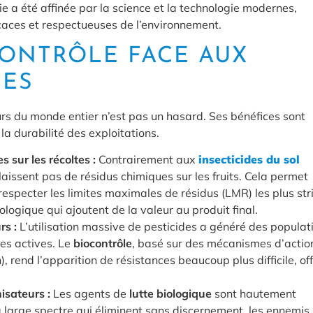
 a été affinée par la science et la technologie modernes,
caces et respectueuses de l’environnement.
CONTRÔLE FACE AUX
UES
urs du monde entier n’est pas un hasard. Ses bénéfices sont
 la durabilité des exploitations.
 sur les récoltes :
Contrairement aux
insecticides du sol
laissent pas de résidus chimiques sur les fruits. Cela permet
especter les limites maximales de résidus (LMR) les plus str
iologique qui ajoutent de la valeur au produit final.
rs :
L’utilisation massive de pesticides a généré des populat
ces actives. Le
biocontrôle
, basé sur des mécanismes d’actio
), rend l’apparition de résistances beaucoup plus difficile, of
nisateurs :
Les agents de
lutte biologique
sont hautement
à large spectre qui éliminent sans discernement, les ennemis