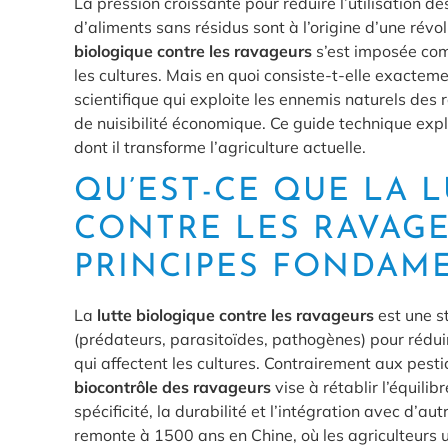
La pression croissante pour réduire l’utilisation d
d’aliments sans résidus sont à l’origine d’une révo
biologique contre les ravageurs
s’est imposée comm
les cultures. Mais en quoi consiste-t-elle exactemen
scientifique qui exploite les ennemis naturels des
de nuisibilité économique. Ce guide technique expl
dont il transforme l’agriculture actuelle.
QU’EST-CE QUE LA 
CONTRE LES RAVAGE
PRINCIPES FONDAM
La
lutte biologique contre les ravageurs
est une s
(prédateurs, parasitoïdes, pathogènes) pour rédui
qui affectent les cultures. Contrairement aux pesti
biocontrôle des ravageurs
vise à rétablir l’équili
spécificité, la durabilité et l’intégration avec d’a
remonte à 1500 ans en Chine, où les agriculteurs u