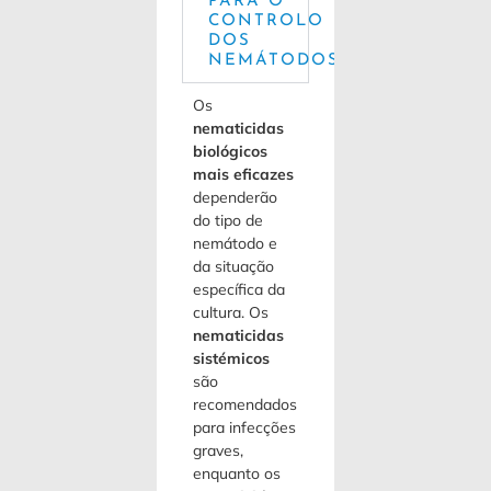
PARA O
CONTROLO
DOS
NEMÁTODOS?
Os
nematicidas
biológicos
mais eficazes
dependerão
do tipo de
nemátodo e
da situação
específica da
cultura. Os
nematicidas
sistémicos
são
recomendados
para infecções
graves,
enquanto os