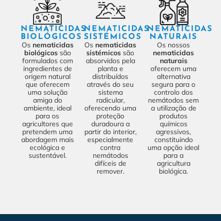
NEMATICIDAS
NEMATICIDAS
NEMATICIDAS
BIOLÓGICOS
SISTÉMICOS
NATURAIS
Os
nematicidas
Os
nematicidas
Os nossos
biológicos
são
sistémicos
são
nematicidas
formulados com
absorvidos pela
naturais
ingredientes de
planta e
oferecem uma
origem natural
distribuídos
alternativa
que oferecem
através do seu
segura para o
uma solução
sistema
controlo dos
amiga do
radicular,
nemátodos sem
ambiente, ideal
oferecendo uma
a utilização de
para os
proteção
produtos
agricultores que
duradoura a
químicos
pretendem uma
partir do interior,
agressivos,
abordagem mais
especialmente
constituindo
ecológica e
contra
uma opção ideal
sustentável.
nemátodos
para a
difíceis de
agricultura
remover.
biológica.