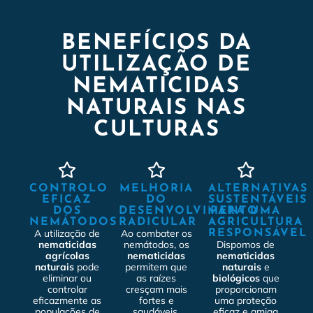
BENEFÍCIOS DA
UTILIZAÇÃO DE
NEMATICIDAS
NATURAIS NAS
CULTURAS
CONTROLO
MELHORIA
ALTERNATIVAS
EFICAZ
DO
SUSTENTÁVEIS
DOS
DESENVOLVIMENTO
PARA UMA
NEMÁTODOS
RADICULAR
AGRICULTURA
A utilização de
Ao combater os
RESPONSÁVEL
nematicidas
nemátodos, os
Dispomos de
agrícolas
nematicidas
nematicidas
naturais
pode
permitem que
naturais
e
eliminar ou
as raízes
biológicos
que
controlar
cresçam mais
proporcionam
eficazmente as
fortes e
uma proteção
populações de
saudáveis,
eficaz e amiga