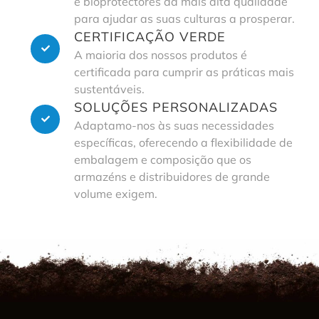
e bioprotectores da mais alta qualidade
para ajudar as suas culturas a prosperar.
CERTIFICAÇÃO VERDE
A maioria dos nossos produtos é
certificada para cumprir as práticas mais
sustentáveis.
SOLUÇÕES PERSONALIZADAS
Adaptamo-nos às suas necessidades
específicas, oferecendo a flexibilidade de
embalagem e composição que os
armazéns e distribuidores de grande
volume exigem.