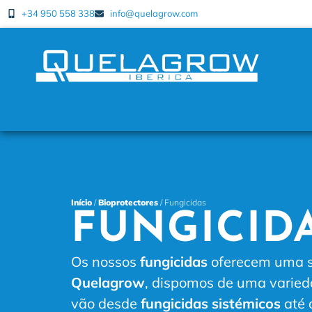
+34 950 558 338
info@quelagrow.com
Início
/
Bioprotectores
/ Fungicidas
FUNGICID
Os nossos
fungicidas
oferecem uma so
Quelagrow
, dispomos de uma varie
vão desde
fungicidas sistémicos
até 