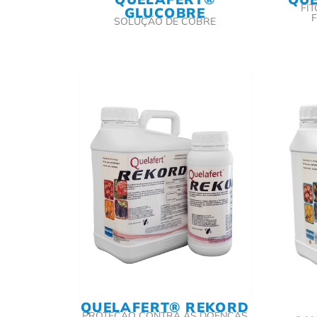
FI
GLUCOBRE
F
SOLUÇÃO DE COBRE
QUELAFERT® REKORD
PROTEÇÃO CONTRA AS DOENÇAS