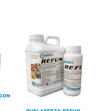
EGON
QUELAFERT® REFUN