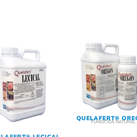
QUELAFERT® OR
FUNGICIDA NATURAL
LAFERT® LECICAL