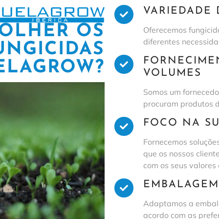
VARIEDADE 
OLHER OS
Oferecemos fungicid
diferentes necessida
UNGICIDAS
FORNECIME
ELAGROW?
VOLUMES
Somos um fornecedor
procuram produtos 
FOCO NA SU
Fornecemos soluções
que os nossos clien
com os seus valores
EMBALAGEM
Adaptamos a embala
acordo com as preferê