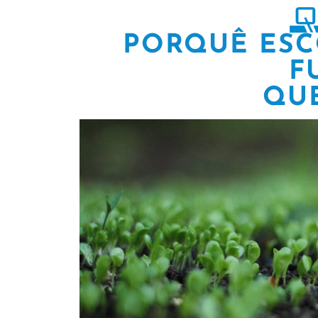
PORQUÊ ESC
F
QU