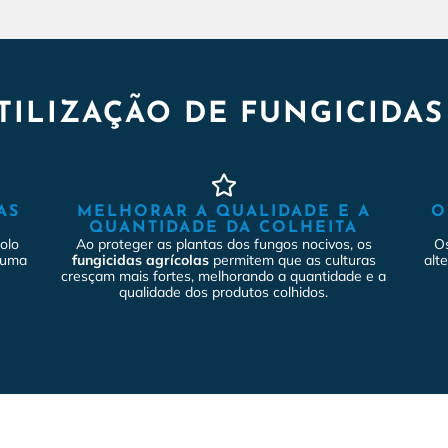
TILIZAÇÃO DE FUNGICIDA
AS
MELHORAR A QUALIDADE E A
O
QUANTIDADE DA COLHEITA
olo
Ao proteger as plantas dos fungos nocivos, os
O
o uma
fungicidas agrícolas
permitem que as culturas
alt
cresçam mais fortes, melhorando a quantidade e a
qualidade dos produtos colhidos.