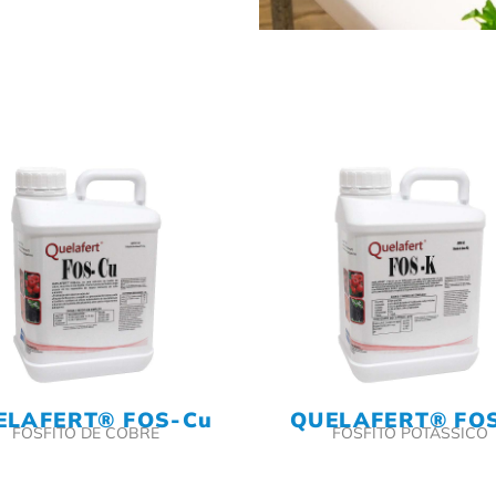
ELAFERT® FOS-Cu
QUELAFERT® FO
FOSFITO DE COBRE
FOSFITO POTÁSSICO