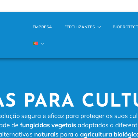
EMPRESA
FERTILIZANTES
BIOPROTEC
AS PARA CULT
lução segura e eficaz para proteger as suas cu
dade de
fungicidas vegetais
adaptados a diferent
alternativas
naturais
para a
agricultura biológic