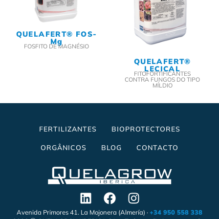
QUELAFERT® FOS-
Mg
FOSFITO DE MAGNÉSIO
QUELAFERT®
LECICAL
FITOFORTIFICANTES
CONTRA FUNGOS DO TIPO
MÍLDIO
FERTILIZANTES
BIOPROTECTORES
ORGÂNICOS
BLOG
CONTACTO
Avenida Primores 41. La Mojonera (Almería) ·
+34 950 558 338