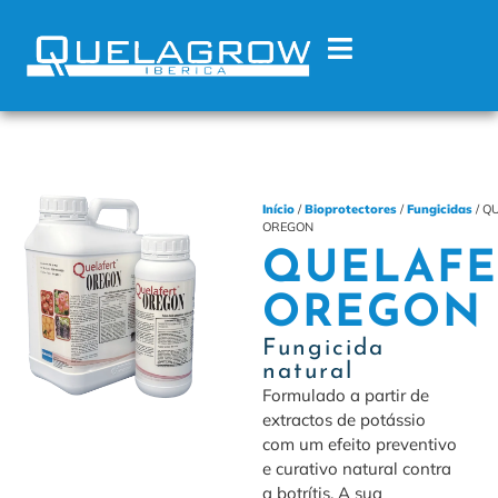
Início
/
Bioprotectores
/
Fungicidas
/ Q
OREGON
QUELAFE
OREGON
Fungicida
natural
Formulado a partir de
extractos de potássio
com um efeito preventivo
e curativo natural contra
a botrítis. A sua