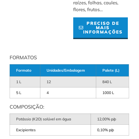
raízes, folhas, caules,
flores, frutos…
PRECISO DE
MAIS
INFORMAÇÕES
FORMATOS
Formato
Unidades/Embalagem
Palete (L)
1 L
12
840 L
5 L
4
1000 L
COMPOSIÇÃO:
Potássio (K2O) solúvel em água
12,00% p/p
Excipientes
0,10% p/p