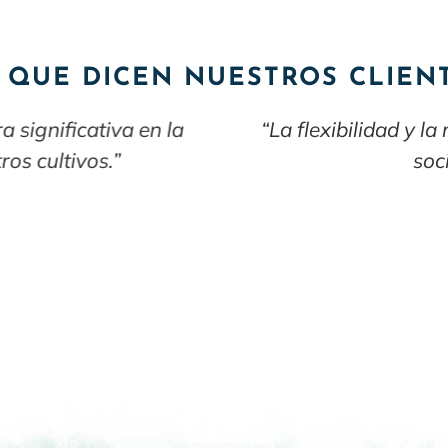
 QUE DICEN NUESTROS CLIEN
ibilidad y la rapidez de su gestión hacen de Que
socio estratégico para nosotros.”
María G.
Almacén agrícola