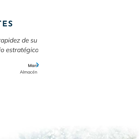
TES
lagrow un
“Quelagrow es nuestra fábric
flexibilidad para personalizar
en e
Distr