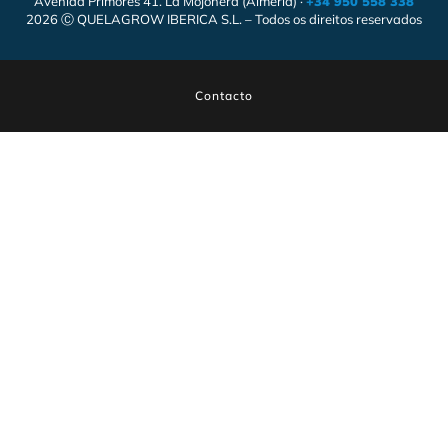
Avenida Primores 41. La Mojonera (Almería) ·
+34 950 558 338
2026 Ⓒ QUELAGROW IBERICA S.L. – Todos os direitos reservados
Contacto