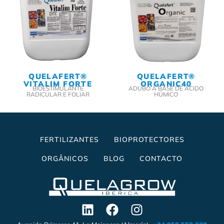
QUELAFERT®
QUELAFERT®
VITALIM FORTE
ORGANIC40
BIOESTIMULANTE
ADUBO À BASE DE ÁCIDO
RADICULAR E FOLIAR
HÚMICO
FERTILIZANTES
BIOPROTECTORES
ORGÂNICOS
BLOG
CONTACTO