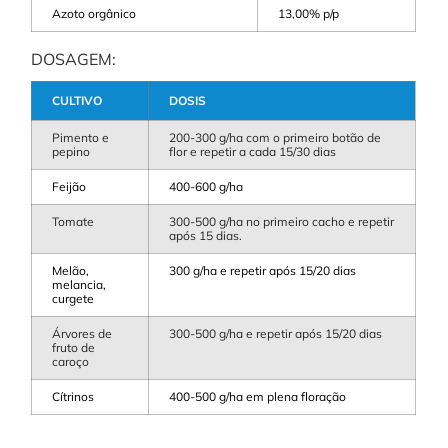
Azoto orgânico
13,00% p/p
DOSAGEM:
CULTIVO
DOSIS
Pimento e
200-300 g/ha com o primeiro botão de
pepino
flor e repetir a cada 15/30 dias
Feijão
400-600 g/ha
Tomate
300-500 g/ha no primeiro cacho e repetir
após 15 dias.
Melão,
300 g/ha e repetir após 15/20 dias
melancia,
curgete
Árvores de
300-500 g/ha e repetir após 15/20 dias
fruto de
caroço
Cítrinos
400-500 g/ha em plena floração