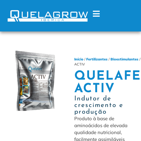
Início
/
Fertilizantes
/
Bioestimulantes
/
ACTIV
QUELAFE
ACTIV
Indutor de
crescimento e
produção
Produto à base de
aminoácidos de elevada
qualidade nutricional,
facilmente assimiláveis