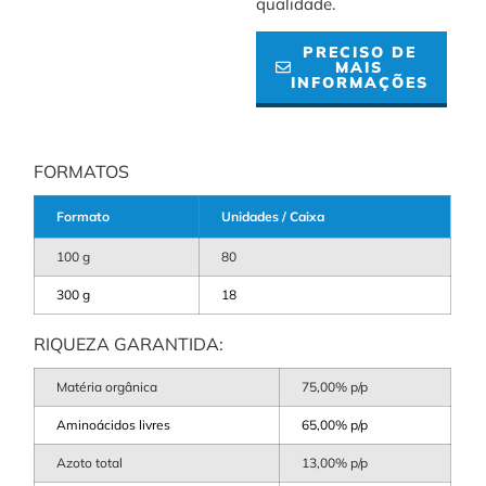
qualidade.
PRECISO DE
MAIS
INFORMAÇÕES
FORMATOS
Formato
Unidades / Caixa
100 g
80
300 g
18
RIQUEZA GARANTIDA:
Matéria orgânica
75,00% p/p
Aminoácidos livres
65,00% p/p
Azoto total
13,00% p/p