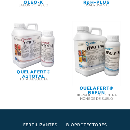
OLEO-K
RpH-PLUS
JABÓN POTÁSICO
COADYUVANTE
QUELAFERT®
AzTOTAL
TUTA ABSOLUTA
QUELAFERT®
REFUN
BIOPROTECTOR CONTRA
HONGOS DE SUELO
FERTILIZANTES
BIOPROTECTORES