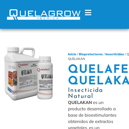
Inicio
/
Bioprotectores
/
Insecticidas
/ 
QUELAKAN
QUELAFE
QUELAK
Insecticida
Natural
QUELAKAN
es un
producto desarrollado a
base de bioestimulantes
obtenidos de extractos
vegetales, es un