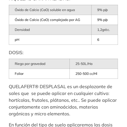
Óxido de Calcio (CaO) soluble en agua
9% p/p
Óxido de Calcio (CaO) complejado por AG
9% p/p
Densidad
1,2gr/cc.
pH
6
DOSIS:
Riego por gravedad
25-50L/Ha
Foliar
250-500 cc/Hl
QUELAFERT® DESPLASAL es un desplazante de
sales que se puede aplicar en cualquier cultivo:
hortícolas, frutales, plátanos, etc.. Se puede aplicar
conjuntamente con aminoácidos, materias
orgánicas y micro elementos.
En función del tipo de suelo aplicaremos las dosis