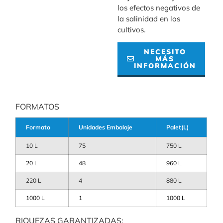
los efectos negativos de
la salinidad en los
cultivos.
NECESITO
MÁS
INFORMACIÓN
FORMATOS
Formato
Unidades Embalaje
Palet(L)
10 L
75
750 L
20 L
48
960 L
220 L
4
880 L
1000 L
1
1000 L
RIQUEZAS GARANTIZADAS: