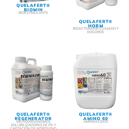
QUELAFERT®
BIOMIN
BIOESTIMULANTE
QUELAFERT®
HORM
BIOACTIVADOR CUAJADO Y
ENGORDE
QUELAFERT®
QUELAFERT®
REGENERATOR
AMINO 60
MICROORGANISMOS
AMINOÁCIDOS
SOLUBILIZADORES DE PK Y
CAPTACIÓN DE NITRÓGENO