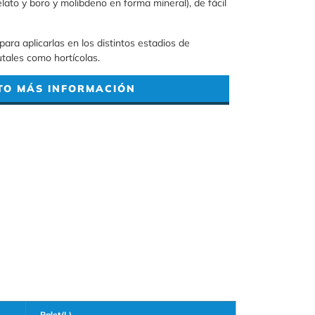
ato y boro y molibdeno en forma mineral), de fácil
ara aplicarlas en los distintos estadios de
rutales como hortícolas.
TO MÁS INFORMACIÓN
Palet(L)