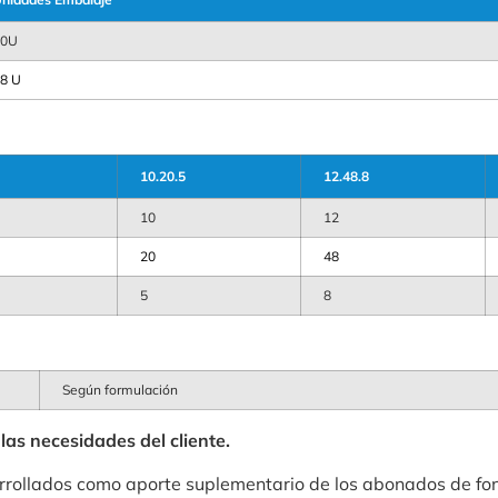
60U
8 U
10.20.5
12.48.8
10
12
20
48
5
8
Según formulación
as necesidades del cliente.
lados como aporte suplementario de los abonados de fondo