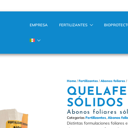
EMPRESA
FERTILIZANTES
BIOPROTEC
Home
/
Fertilizantes
/
Abonos foliares
/
QUELAFE
SÓLIDOS
Abonos foliares só
Categorias
Fertilizantes
,
Abonos foli
Distintas formulaciones foliares 