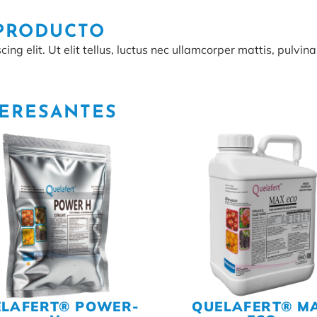
 PRODUCTO
ng elit. Ut elit tellus, luctus nec ullamcorper mattis, pulvina
TERESANTES
ELAFERT® POWER-
QUELAFERT® M