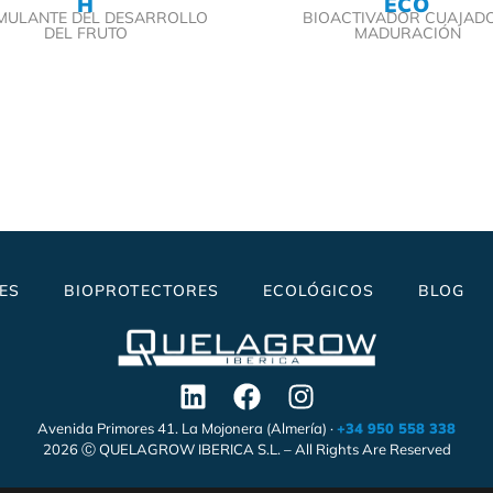
H
ECO
IMULANTE DEL DESARROLLO
BIOACTIVADOR CUAJADO
DEL FRUTO
MADURACIÓN
ES
BIOPROTECTORES
ECOLÓGICOS
BLOG
Avenida Primores 41. La Mojonera (Almería) ·
+34 950 558 338
2026 Ⓒ QUELAGROW IBERICA S.L. – All Rights Are Reserved