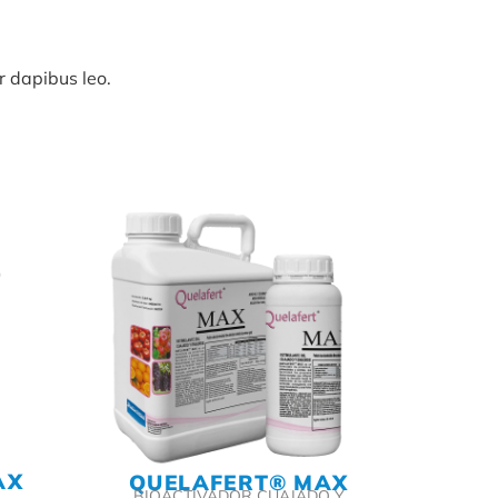
r dapibus leo.
AX
QUELAFERT® MAX
BIOACTIVADOR CUAJADO Y