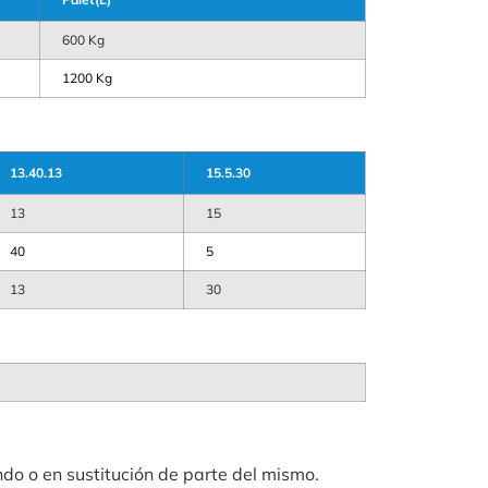
600 Kg
1200 Kg
13.40.13
15.5.30
13
15
40
5
13
30
 o en sustitución de parte del mismo.