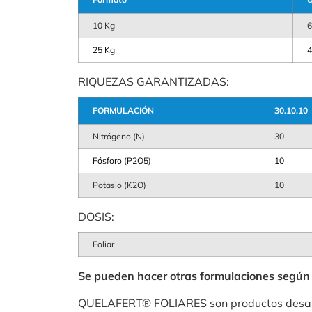
10 Kg
25 Kg
4
RIQUEZAS GARANTIZADAS:
FORMULACIÓN
30.10.10
Nitrógeno (N)
30
Fósforo (P2O5)
10
Potasio (K2O)
10
DOSIS:
Foliar
Se pueden hacer otras formulaciones según l
QUELAFERT® FOLIARES son productos desarrol